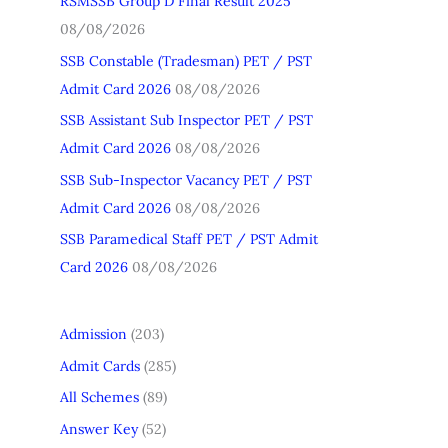
RSMSSB Group D Final Result 2025
h
08/08/2026
f
SSB Constable (Tradesman) PET / PST
o
Admit Card 2026
08/08/2026
r
SSB Assistant Sub Inspector PET / PST
:
Admit Card 2026
08/08/2026
SSB Sub-Inspector Vacancy PET / PST
Admit Card 2026
08/08/2026
SSB Paramedical Staff PET / PST Admit
Card 2026
08/08/2026
Admission
(203)
Admit Cards
(285)
All Schemes
(89)
Answer Key
(52)