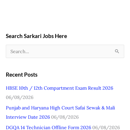
Search Sarkari Jobs Here
S
e
a
Recent Posts
r
HBSE 10th / 12th Compartment Exam Result 2026
c
06/08/2026
h
Punjab and Haryana High Court Safai Sewak & Mali
f
Interview Date 2026
06/08/2026
o
r
DGQA 14 Technician Offline Form 2026
06/08/2026