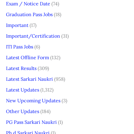
Exam / Notice Date
(74)
Graduation Pass Jobs
(18)
Important
(17)
Important/Certification
(31)
ITI Pass Jobs
(6)
Latest Offline Form
(132)
Latest Results
(309)
Latest Sarkari Naukri
(958)
Latest Updates
(1,312)
New Upcoming Updates
(3)
Other Updates
(184)
PG Pass Sarkari Naukri
(1)
Ph.d Sarkari Naukri
(1)