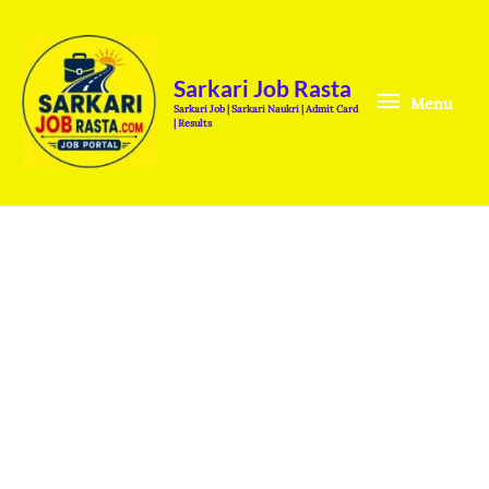
Skip
Menu
to
content
Sarkari Job Rasta
Menu
Sarkari Job | Sarkari Naukri | Admit Card
| Results