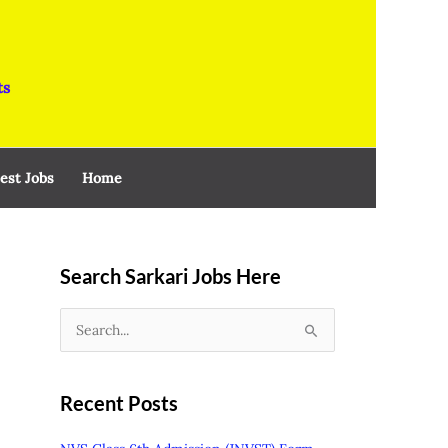
ts
est Jobs
Home
Search Sarkari Jobs Here
S
e
a
Recent Posts
r
c