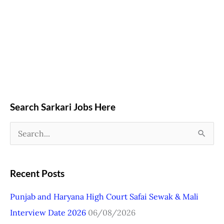
Search Sarkari Jobs Here
S
e
a
Recent Posts
r
Punjab and Haryana High Court Safai Sewak & Mali
c
Interview Date 2026
06/08/2026
h