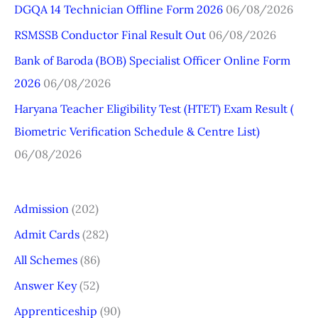
DGQA 14 Technician Offline Form 2026
06/08/2026
f
o
RSMSSB Conductor Final Result Out
06/08/2026
r
Bank of Baroda (BOB) Specialist Officer Online Form
:
2026
06/08/2026
Haryana Teacher Eligibility Test (HTET) Exam Result (
Biometric Verification Schedule & Centre List)
06/08/2026
Admission
(202)
Admit Cards
(282)
All Schemes
(86)
Answer Key
(52)
Apprenticeship
(90)