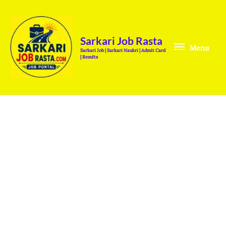
Skip
Menu
to
content
Sarkari Job Rasta
Menu
Sarkari Job | Sarkari Naukri | Admit Card
| Results